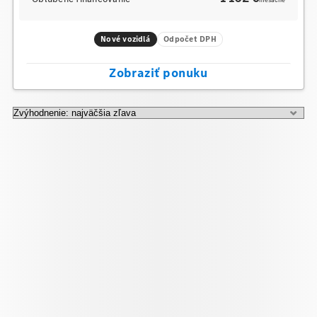
mesačne
Nové vozidlá
Odpočet DPH
Zobraziť ponuku