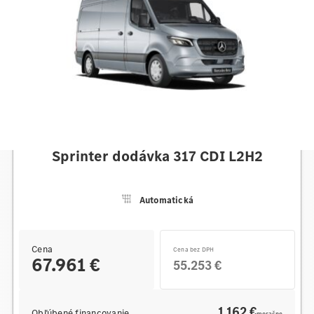
Mercedes-Benz
Sprinter dodávka 317 CDI L2H2
Automatická
Cena
Cena bez DPH
67.961 €
55.253 €
1 162 €
Obľúbené financovanie