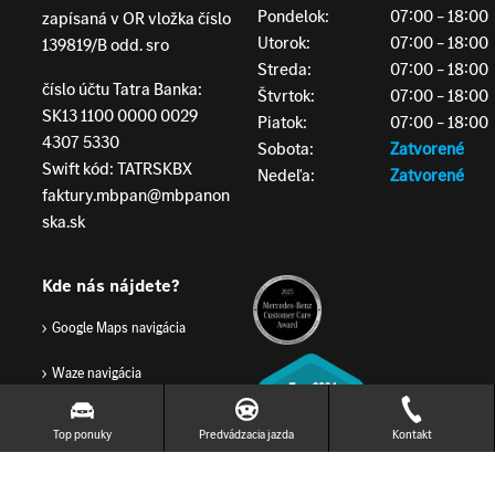
Pondelok:
07:00 – 18:00
zapísaná v OR vložka číslo
Utorok:
07:00 – 18:00
139819/B odd. sro
Streda:
07:00 – 18:00
číslo účtu Tatra Banka:
Štvrtok:
07:00 – 18:00
SK13 1100 0000 0029
Piatok:
07:00 – 18:00
4307 5330
Sobota:
Zatvorené
Swift kód: TATRSKBX
Nedeľa:
Zatvorené
faktury.mbpan@mbpanon
ska.sk
Kde nás nájdete?
Google Maps navigácia
Waze navigácia
Top ponuky
Predvádzacia jazda
Kontakt
GDPR