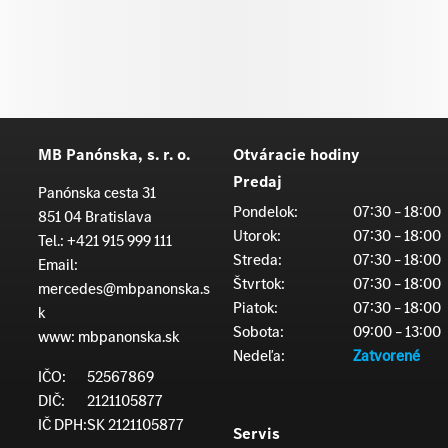
MB Panónska, s. r. o.
Otváracie hodiny
Predaj
Panónska cesta 31
Pondelok:
07:30 – 18:00
851 04 Bratislava
Utorok:
07:30 – 18:00
Tel.:
+421 915 999 111
Streda:
07:30 – 18:00
Email:
Štvrtok:
07:30 – 18:00
mercedes@mbpanonska.s
Piatok:
07:30 – 18:00
k
Sobota:
09:00 – 13:00
www:
mbpanonska.sk
Nedeľa:
Zatvorené
IČO:
52567869
DIČ:
2121105877
IČ DPH:
SK 2121105877
Servis