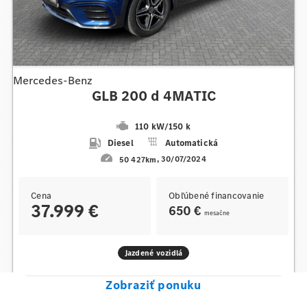
Mercedes-Benz
GLB 200 d 4MATIC
110 kW
/
150 k
Diesel
Automatická
50 427km
30/07/2024
Cena
Obľúbené financovanie
37.999 €
650 €
mesačne
Jazdené vozidlá
Zobraziť ponuku