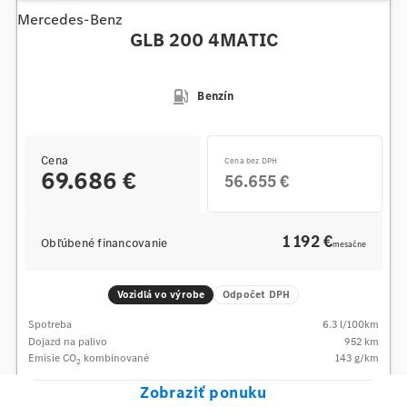
Mercedes-Benz
GLB 200 4MATIC
Benzín
Cena
Cena bez DPH
69.686 €
56.655 €
1 192 €
Obľúbené financovanie
mesačne
Vozidlá vo výrobe
Odpočet DPH
Spotreba
6.3
l/100km
Dojazd na palivo
952
km
Emisie CO
kombinované
143
g/km
2
Zobraziť ponuku