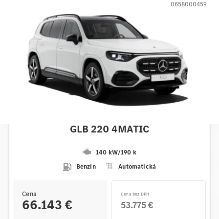
0658000459
Mercedes-Benz
GLB 220 4MATIC
140 kW
/
190 k
Benzín
Automatická
Cena
Cena bez DPH
66.143 €
53.775 €