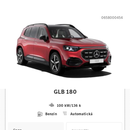
0658000454
Mercedes-Benz
GLB 180
100 kW
/
136 k
Benzín
Automatická
Cena