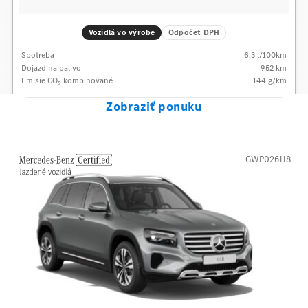
Vozidlá vo výrobe
Odpočet DPH
Spotreba
6.3
l/100km
Dojazd na palivo
952
km
Emisie CO
kombinované
144
g/km
2
Zobraziť ponuku
GWP026118