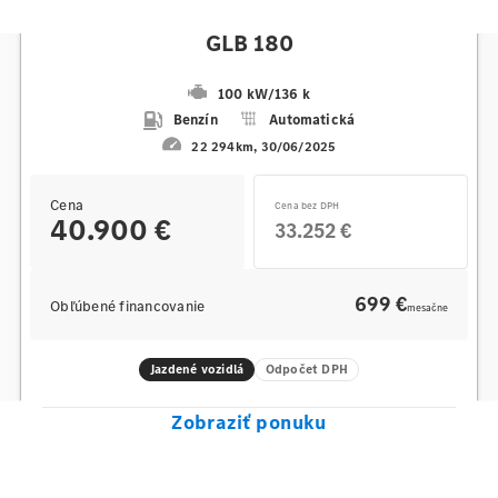
Mercedes-Benz
GLB 180
100 kW
/
136 k
Benzín
Automatická
22 294km
30/06/2025
Cena
Cena bez DPH
40.900 €
33.252 €
699 €
Obľúbené financovanie
mesačne
Jazdené vozidlá
Odpočet DPH
Zobraziť ponuku