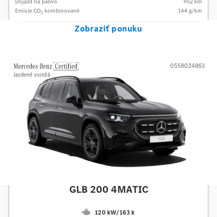
Dojazd na palivo
952
km
Emisie CO
kombinované
144
g/km
2
Zobraziť ponuku
0558024863
Mercedes-Benz
GLB 200 4MATIC
120 kW
/
163 k