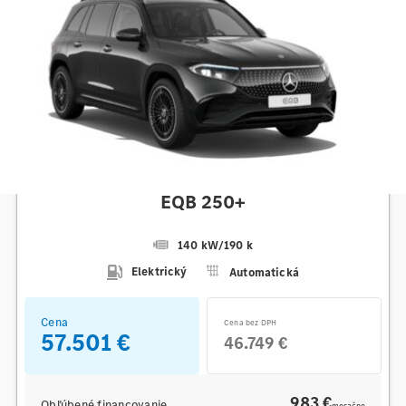
Mercedes-Benz
EQB 250+
140 kW
/
190 k
Elektrický
Automatická
Cena
Cena bez DPH
57.501 €
46.749 €
983 €
Obľúbené financovanie