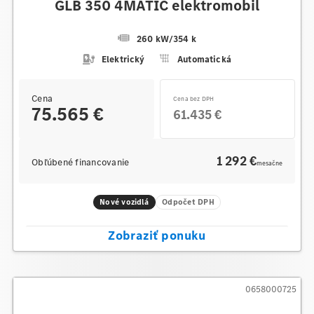
GLB 350 4MATIC elektromobil
260 kW
/
354 k
Elektrický
Automatická
Cena
Cena bez DPH
75.565 €
61.435 €
1 292 €
Obľúbené financovanie
mesačne
Nové vozidlá
Odpočet DPH
Zobraziť ponuku
0658000725