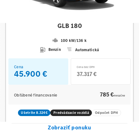
Mercedes-Benz
GLB 180
100 kW
/
136 k
Benzín
Automatická
Cena
Cena bez DPH
45.900 €
37.317 €
785 €
Obľúbené financovanie
mesačne
Ušetríte 8.324€
Predvádzacie vozidlá
Odpočet DPH
Zobraziť ponuku