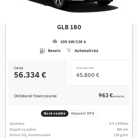
Mercedes-Benz
GLB 180
100 kW
/
136 k
Benzín
Automatická
Cena
Cena bez DPH
56.334 €
45.800 €
963 €
Obľúbené financovanie
mesačne
Nové vozidlá
Odpočet DPH
Spotreba
5.9
l/100km
Dojazd na palivo
881
km
Emisie CO
kombinované
135
g/km
2