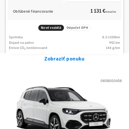
1 131 €
Obľúbené financovanie
mesačne
Nové vozidlá
Odpočet DPH
Spotreba
6.3
l/100km
Dojazd na palivo
952
km
Emisie CO
kombinované
144
g/km
2
Zobraziť ponuku
0658000456