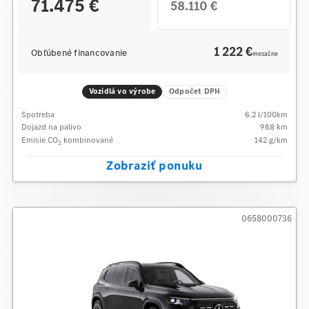
71.475 €
58.110 €
1 222 €
Obľúbené financovanie
mesačne
Vozidlá vo výrobe
Odpočet DPH
Spotreba
6.2
l/100km
Dojazd na palivo
968
km
Emisie CO
kombinované
142
g/km
2
Zobraziť ponuku
0658000736