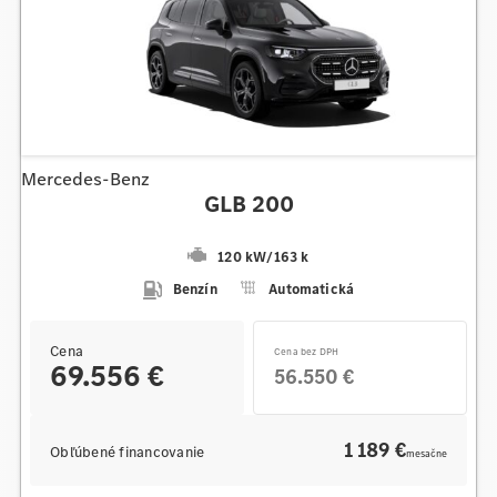
Mercedes-Benz
GLB 200
120 kW
/
163 k
Benzín
Automatická
Cena
Cena bez DPH
69.556 €
56.550 €
1 189 €
Obľúbené financovanie
mesačne