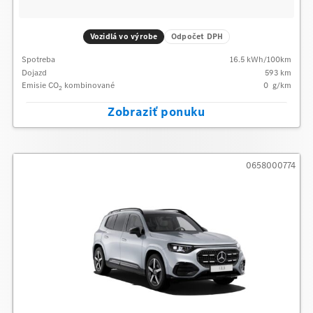
Vozidlá vo výrobe
Odpočet DPH
Spotreba
16.5
kWh/100km
Dojazd
593 km
Emisie CO
kombinované
0
g/km
2
Zobraziť ponuku
0658000774