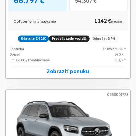
66.797 €
54.307 €
1 142 €
Obľúbené financovanie
mesačne
Ušetríte 7.421€
Predvádzacie vozidlá
Odpočet DPH
Spotreba
17
kWh/100km
Dojazd
590 km
Emisie CO
kombinované
0
g/km
2
Zobraziť ponuku
0558001723