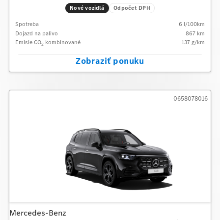
Nové vozidlá
Odpočet DPH
Spotreba
6
l/100km
Dojazd na palivo
867
km
Emisie CO
kombinované
137
g/km
2
Zobraziť ponuku
0658078016
Mercedes-Benz