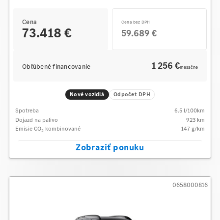
Cena
Cena bez DPH
73.418 €
59.689 €
1 256 €
Obľúbené financovanie
mesačne
Nové vozidlá
Odpočet DPH
Spotreba
6.5
l/100km
Dojazd na palivo
923
km
Emisie CO
kombinované
147
g/km
2
Zobraziť ponuku
0658000816