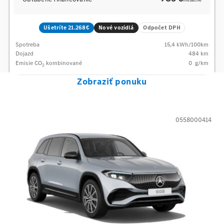
mesačne
Ušetríte 21.268€
Nové vozidlá
Odpočet DPH
Spotreba
15,4
kWh/100km
Dojazd
484 km
Emisie CO
kombinované
0
g/km
2
Zobraziť ponuku
0558000414