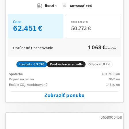
Benzín
Automatická
Cena
Cena bez DPH
62.451 €
50.773 €
1 068 €
Obľúbené financovanie
mesačne
Ušetríte 6.939€
Predvádzacie vozidlá
Odpočet DPH
Spotreba
6.3
l/100km
Dojazd na palivo
952
km
Emisie CO
kombinované
143
g/km
2
Zobraziť ponuku
0658000458