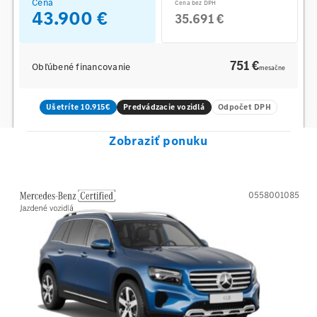
Cena
Cena bez DPH
43.900 €
35.691 €
751 €
Obľúbené financovanie
mesačne
Ušetríte 10.915€
Predvádzacie vozidlá
Odpočet DPH
Zobraziť ponuku
0558001085