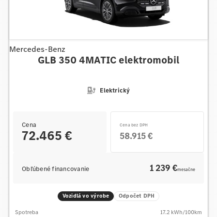
Mercedes-Benz
GLB 350 4MATIC elektromobil
Elektrický
Cena
Cena bez DPH
72.465 €
58.915 €
1 239 €
Obľúbené financovanie
mesačne
Vozidlá vo výrobe
Odpočet DPH
Spotreba
17.2
kWh/100km