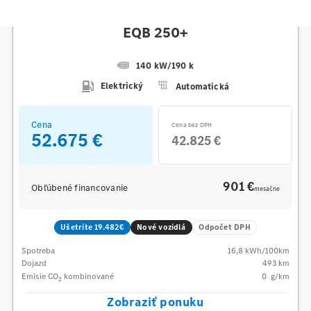
Mercedes-Benz
EQB 250+
140 kW
/
190 k
Elektrický
Automatická
Cena
Cena bez DPH
52.675 €
42.825 €
901 €
Obľúbené financovanie
mesačne
Ušetríte 19.482€
Nové vozidlá
Odpočet DPH
Spotreba
16,8
kWh/100km
Dojazd
493 km
Emisie CO
kombinované
0
g/km
2
Zobraziť ponuku