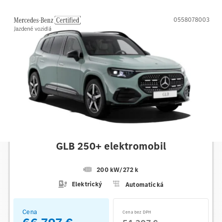
0558078003
Mercedes-Benz
GLB 250+ elektromobil
200 kW
/
272 k
Elektrický
Automatická
Cena
Cena bez DPH