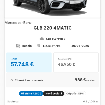
Mercedes-Benz
GLB 220 4MATIC
140 kW
/
190 k
Benzín
Automatická
30/06/2026
Cena
Cena bez DPH
57.748 €
46.950 €
988 €
Obľúbené financovanie
mesačne
Ušetríte 7.380€
Nové vozidlá
Odpočet DPH
Spotreba
6.3
l/100km