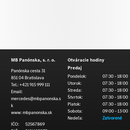
MB Panónska, s. r. o.
Otváracie hodiny
Predaj
Panónska cesta 31
Pondelok:
07:30 – 18:00
851 04 Bratislava
Utorok:
07:30 – 18:00
Tel.:
+421 915 999 111
Streda:
07:30 – 18:00
Email:
Štvrtok:
07:30 – 18:00
mercedes@mbpanonska.s
Piatok:
07:30 – 18:00
k
Sobota:
09:00 – 13:00
www:
mbpanonska.sk
Nedeľa:
Zatvorené
IČO:
52567869