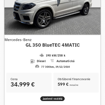
Mercedes-Benz
GL 350 BlueTEC 4MATIC
190 kW
/
258 k
Diesel
Automatická
77 300km
19/12/2014
Cena
Obľúbené financovanie
34.999 €
599 €
mesačne
Jazdené vozidlá