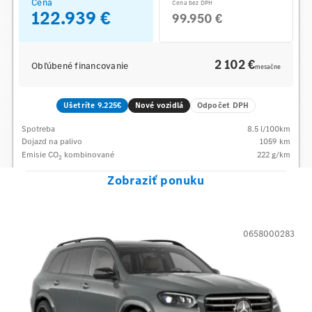
Cena
Cena bez DPH
122.939 €
99.950 €
2 102 €
Obľúbené financovanie
mesačne
Ušetríte 9.225€
Nové vozidlá
Odpočet DPH
Spotreba
8.5
l/100km
Dojazd na palivo
1059
km
Emisie CO
kombinované
222
g/km
2
Zobraziť ponuku
0658000283