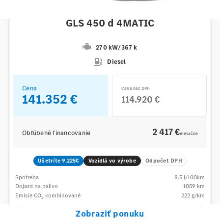
Mercedes-Benz
GLS 450 d 4MATIC
270 kW
/
367 k
Diesel
Cena
Cena bez DPH
141.352 €
114.920 €
2 417 €
Obľúbené financovanie
mesačne
Ušetríte 9.225€
Vozidlá vo výrobe
Odpočet DPH
Spotreba
8.5
l/100km
Dojazd na palivo
1059
km
Emisie CO
kombinované
222
g/km
2
Zobraziť ponuku