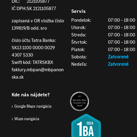
DIČ:
2121105877
IČ DPH:
SK 2121105877
Servis
Pondelok:
07:00 – 18:00
zapísaná v OR vložka číslo
Utorok:
07:00 – 18:00
139819/B odd. sro
Streda:
07:00 – 18:00
číslo účtu Tatra Banka:
Štvrtok:
07:00 – 18:00
SK13 1100 0000 0029
Piatok:
07:00 – 18:00
4307 5330
Sobota:
Zatvorené
Swift kód: TATRSKBX
Nedeľa:
Zatvorené
faktury.mbpan@mbpanon
ska.sk
Kde nás nájdete?
Google Maps navigácia
Waze navigácia