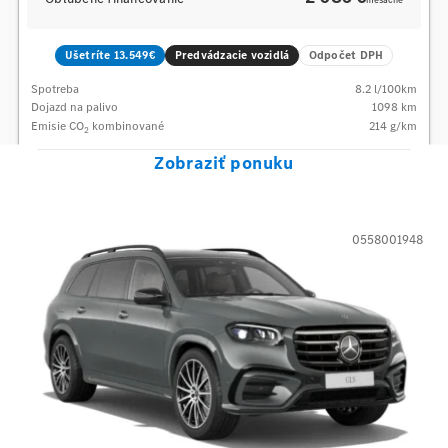
mesačne
Ušetríte 13.549€
Predvádzacie vozidlá
Odpočet DPH
Spotreba
8.2
l/100km
Dojazd na palivo
1098
km
Emisie CO
kombinované
214
g/km
2
Zobraziť ponuku
0558001948