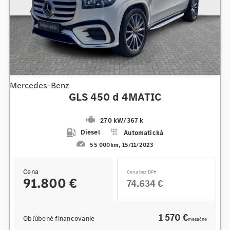
Mercedes-Benz
GLS 450 d 4MATIC
270 kW
/
367 k
Diesel
Automatická
55 000km
15/11/2023
Cena
Cena bez DPH
91.800 €
74.634 €
1 570 €
Obľúbené financovanie
mesačne