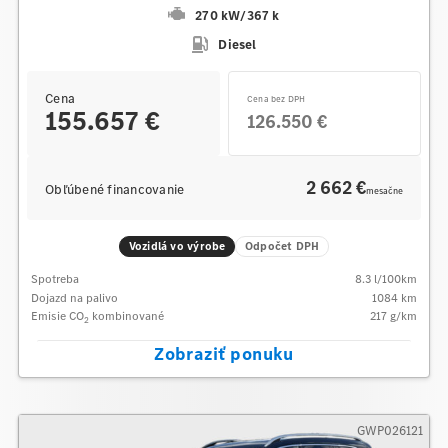
270 kW
/
367 k
Diesel
Cena
Cena bez DPH
155.657 €
126.550 €
2 662 €
Obľúbené financovanie
mesačne
Vozidlá vo výrobe
Odpočet DPH
Spotreba
8.3
l/100km
Dojazd na palivo
1084
km
Emisie CO
kombinované
217
g/km
2
Zobraziť ponuku
GWP026121