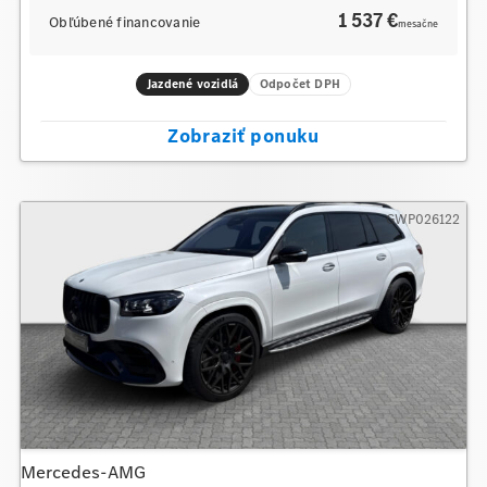
1 537 €
Obľúbené financovanie
mesačne
Jazdené vozidlá
Odpočet DPH
Zobraziť ponuku
GWP026122
Mercedes-AMG