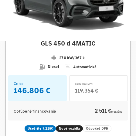
Mercedes-Benz
GLS 450 d 4MATIC
270 kW
/
367 k
Diesel
Automatická
Cena
Cena bez DPH
146.806 €
119.354 €
2 511 €
Obľúbené financovanie
mesačne
Ušetríte 9.225€
Nové vozidlá
Odpočet DPH