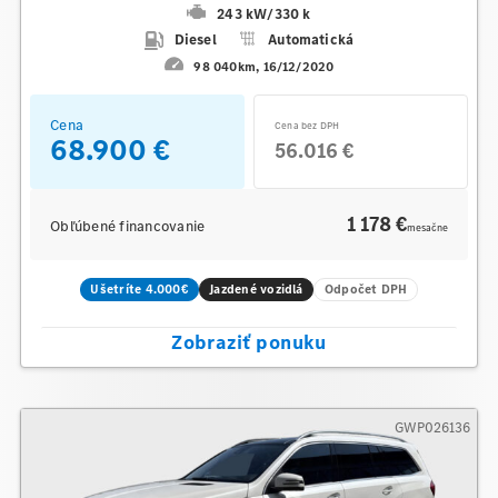
243 kW
/
330 k
Diesel
Automatická
98 040km
16/12/2020
Cena
Cena bez DPH
68.900 €
56.016 €
1 178 €
Obľúbené financovanie
mesačne
Ušetríte 4.000€
Jazdené vozidlá
Odpočet DPH
Zobraziť ponuku
GWP026136