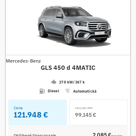
Mercedes-Benz
GLS 450 d 4MATIC
270 kW
/
367 k
Diesel
Automatická
Cena
Cena bez DPH
121.948 €
99.145 €
2 085 €
Obľúbené financovanie