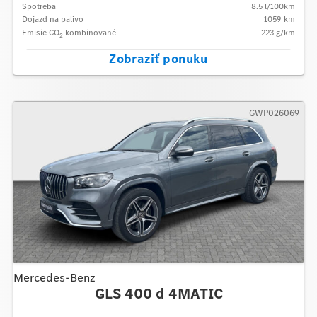
Spotreba
8.5
l/100km
Dojazd na palivo
1059
km
Emisie CO
kombinované
223
g/km
2
Zobraziť ponuku
GWP026069
Mercedes-Benz
GLS 400 d 4MATIC