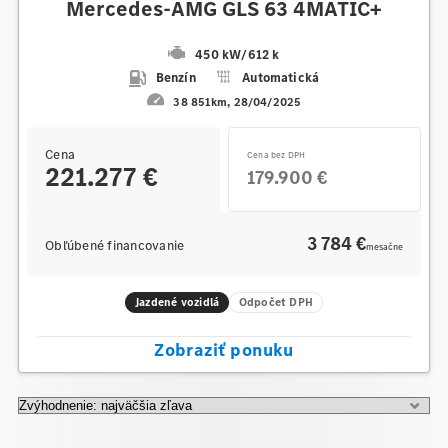
Mercedes-AMG GLS 63 4MATIC+
450 kW
/
612 k
Benzín
Automatická
38 851km
28/04/2025
Cena
Cena bez DPH
221.277 €
179.900 €
3 784 €
Obľúbené financovanie
mesačne
Jazdené vozidlá
Odpočet DPH
Zobraziť ponuku