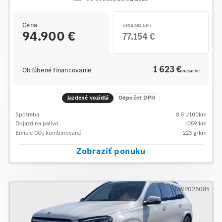
Cena
Cena bez DPH
94.900 €
77.154 €
1 623 €
Obľúbené financovanie
mesačne
Jazdené vozidlá
Odpočet DPH
Spotreba
8.5
l/100km
Dojazd na palivo
1059
km
Emisie CO
kombinované
223
g/km
2
Zobraziť ponuku
GWP026085