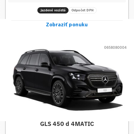
Jazdené vozidlá
Odpočet DPH
Zobraziť ponuku
0658080004
Mercedes-Benz
GLS 450 d 4MATIC