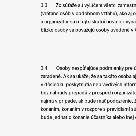
3.3 Zo súťaže sú vylúčení všetci zamestnan
(vrátane osôb v obdobnom vzťahu), ako aj o
a organizátor sa o tejto skutočnosti pri vyn
blízke osoby sa považujú osoby uvedené v §
3.4 Osoby nespĺňajúce podmienky pre účas
zaradené. Ak sa ukáže, že sa takáto osoba 
v dôsledku poskytnutia nepravdivých inform
bez náhrady prepadá v prospech organizátora
najmä v prípade, ak bude mať podozrenie, ž
konaním, konaním v rozpore s pravidlami s
bude jednať o konanie účastníka alebo inej 