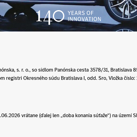
ska, s. r. o., so sídlom Panónska cesta 3578/31, Bratislava 8
registri Okresného súdu Bratislava I, odd. Sro, Vložka číslo:
06.2026 vrátane (ďalej len „doba konania súťaže“) na území S