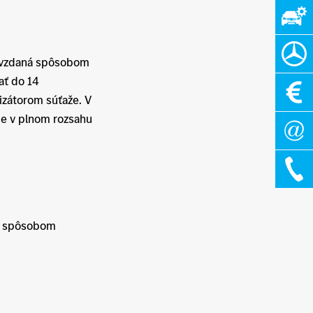
dovzdaná spôsobom
ať do 14
nizátorom súťaže. V
ie v plnom rozsahu
om spôsobom