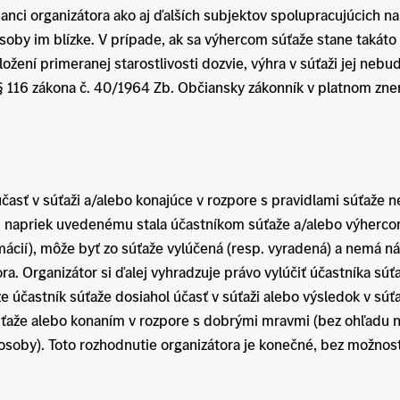
ci organizátora ako aj ďalších subjektov spolupracujúcich na 
soby im blízke. V prípade, ak sa výhercom súťaže stane takát
aložení primeranej starostlivosti dozvie, výhra v súťaži jej neb
 116 zákona č. 40/1964 Zb. Občiansky zákonník v platnom znen
ť v súťaži a/alebo konajúce v rozpore s pravidlami súťaže 
aj napriek uvedenému stala účastníkom súťaže a/alebo výherco
ácií), môže byť zo súťaže vylúčená (resp. vyradená) a nemá ná
. Organizátor si ďalej vyhradzuje právo vylúčiť účastníka súťa
e účastník súťaže dosiahol účasť v súťaži alebo výsledok v s
úťaže alebo konaním v rozpore s dobrými mravmi (bez ohľadu n
osoby). Toto rozhodnutie organizátora je konečné, bez možnost