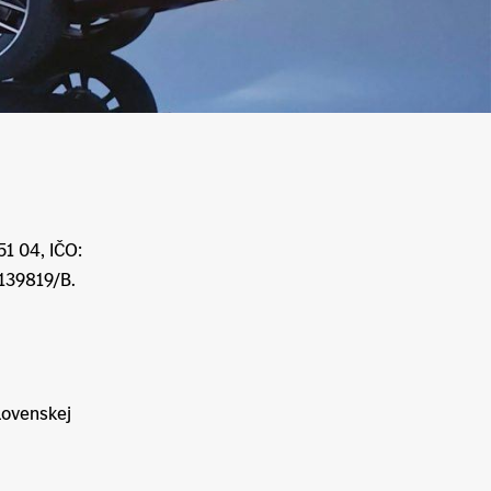
51 04, IČO:
 139819/B.
lovenskej