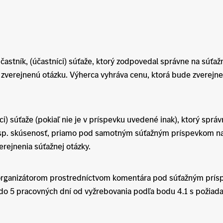
tník, (účastníci) súťaže, ktorý zodpovedal správne na súťaž
na zverejnenú otázku. Výherca vyhráva cenu, ktorá bude zverejn
 súťaže (pokiaľ nie je v príspevku uvedené inak), ktorý sprá
, resp. skúsenosť, priamo pod samotným súťažným príspevkom n
erejnenia súťažnej otázky.
rganizátorom prostredníctvom komentára pod súťažným prís
o 5 pracovných dní od vyžrebovania podľa bodu 4.1 s požiada