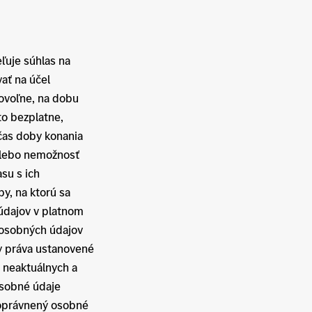
ľuje súhlas na
ať na účel
rovoľne, na dobu
to bezplatne,
čas doby konania
/alebo nemožnosť
su s ich
y, na ktorú sa
 údajov v platnom
 osobných údajov
y práva ustanovené
 neaktuálnych a
Osobné údaje
e oprávnený osobné