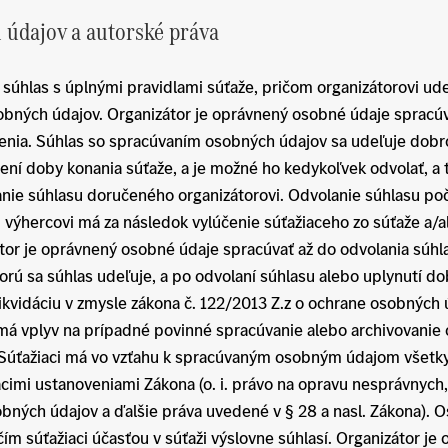
 údajov a autorské práva
súhlas s úplnými pravidlami súťaže, pričom organizátorovi ude
bných údajov. Organizátor je oprávnený osobné údaje spracúv
otenia. Súhlas so spracúvaním osobných údajov sa udeľuje dob
ní doby konania súťaže, a je možné ho kedykoľvek odvolať, a 
nie súhlasu doručeného organizátorovi. Odvolanie súhlasu po
i výhercovi má za následok vylúčenie súťažiaceho zo súťaže a
átor je oprávnený osobné údaje spracúvať až do odvolania súhla
rú sa súhlas udeľuje, a po odvolaní súhlasu alebo uplynutí dob
likvidáciu v zmysle zákona č. 122/2013 Z.z o ochrane osobných
emá vplyv na prípadné povinné spracúvanie alebo archivovanie
 Súťažiaci má vo vzťahu k spracúvaným osobným údajom všetk
imi ustanoveniami Zákona (o. i. právo na opravu nesprávnych,
bných údajov a ďalšie práva uvedené v § 28 a nasl. Zákona). 
 čím súťažiaci účasťou v súťaži výslovne súhlasí. Organizátor j