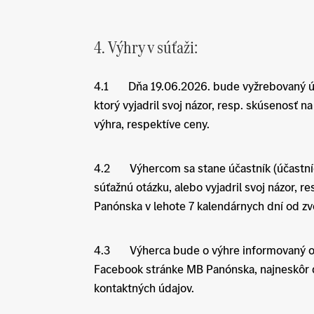
4. Výhry v súťaži:
4.1 Dňa 19.06.2026. bude vyžrebovaný účas
ktorý vyjadril svoj názor, resp. skúsenosť 
výhra, respektíve ceny.
4.2 Výhercom sa stane účastník (účastníci)
súťažnú otázku, alebo vyjadril svoj názor
Panónska v lehote 7 kalendárnych dní od zv
4.3 Výherca bude o výhre informovaný o
Facebook stránke MB Panónska, najneskôr d
kontaktných údajov.