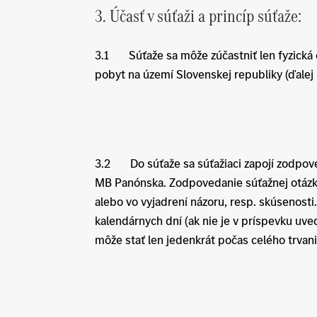
3. Účasť v súťaži a princíp súťaže:
3.1 Súťaže sa môže zúčastniť len fyzická o
pobyt na území Slovenskej republiky (ďalej l
3.2 Do súťaže sa súťažiaci zapojí zodpove
MB Panónska. Zodpovedanie súťažnej otázk
alebo vo vyjadrení názoru, resp. skúsenosti
kalendárnych dní (ak nie je v príspevku uv
môže stať len jedenkrát počas celého trvan