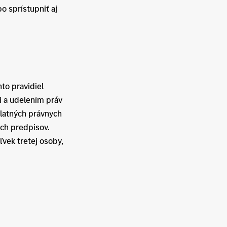
o sprístupniť aj
hto pravidiel
i a udelením práv
platných právnych
ych predpisov.
ľvek tretej osoby,