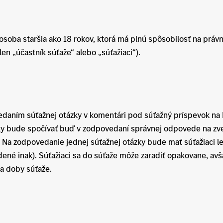
soba staršia ako 18 rokov, ktorá má plnú spôsobilosť na právn
en „účastník súťaže“ alebo „súťažiaci“).
daním súťažnej otázky v komentári pod súťažný príspevok na
y bude spočívať buď v zodpovedaní správnej odpovede na zv
. Na zodpovedanie jednej súťažnej otázky bude mať súťažiaci l
edené inak). Súťažiaci sa do súťaže môže zaradiť opakovane, av
ia doby súťaže.