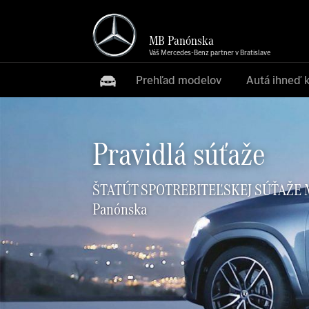
MB Panónska
Váš Mercedes-Benz partner v Bratislave
Prehľad modelov
Autá ihneď 
Pravidlá súťaže
ŠTATÚT SPOTREBITEĽSKEJ SÚŤAŽE
Panónska