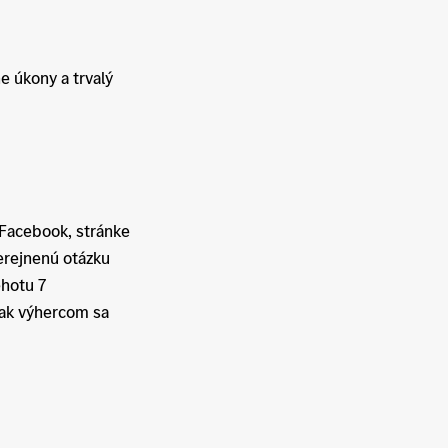
e úkony a trvalý
 Facebook, stránke
erejnenú otázku
ehotu 7
šak výhercom sa