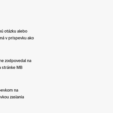
nú otázku alebo
ená v príspevku ako
vne zodpovedal na
a stránke MB
pevkom na
vkou zaslania