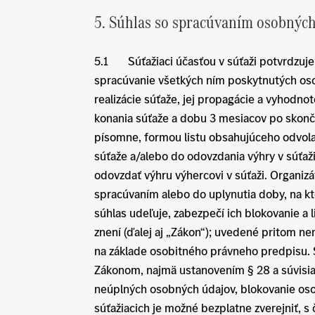
5. Súhlas so spracúvaním osobných
5.1 Súťažiaci účasťou v súťaži potvrdzuje 
spracúvanie všetkých ním poskytnutých oso
realizácie súťaže, jej propagácie a vyhodn
konania súťaže a dobu 3 mesiacov po skonče
písomne, formou listu obsahujúceho odvola
súťaže a/alebo do odovzdania výhry v súťaž
odovzdať výhru výhercovi v súťaži. Organiz
spracúvaním alebo do uplynutia doby, na kto
súhlas udeľuje, zabezpečí ich blokovanie a 
znení (ďalej aj „Zákon“); uvedené pritom n
na základe osobitného právneho predpisu.
Zákonom, najmä ustanovením § 28 a súvisiac
neúplných osobných údajov, blokovanie oso
súťažiacich je možné bezplatne zverejniť, s