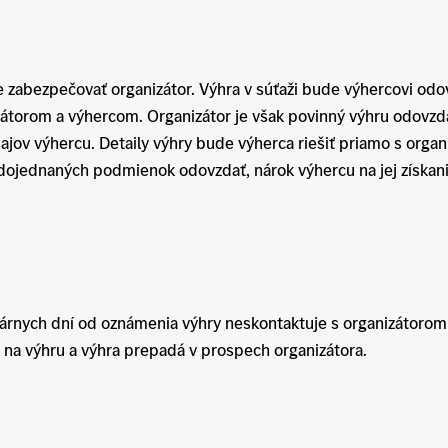
zabezpečovať organizátor. Výhra v súťaži bude výhercovi o
torom a výhercom. Organizátor je však povinný výhru odovzd
ajov výhercu. Detaily výhry bude výherca riešiť priamo s orga
 dojednaných podmienok odovzdať, nárok výhercu na jej získan
árnych dní od oznámenia výhry neskontaktuje s organizátor
 na výhru a výhra prepadá v prospech organizátora.