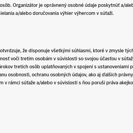
 osôb. Organizátor je oprávnený osobné údaje poskytnúť a/aleb
sielania a/alebo doručovania výhier výhercom v súťaži.
potvrdzuje, že disponuje všetkými súhlasmi, ktoré v zmysle týc
osť voči tretím osobám v súvislosti so svojou účasťou v súťaž
nárokov tretích osôb uplatňovaných v spojení s ustanoveniami 
anu osobnosti, ochranu osobných údajov, ako aj ďalších právn
m v rámci súťaže a/alebo v súvislosti s ňou poruší práva akejko