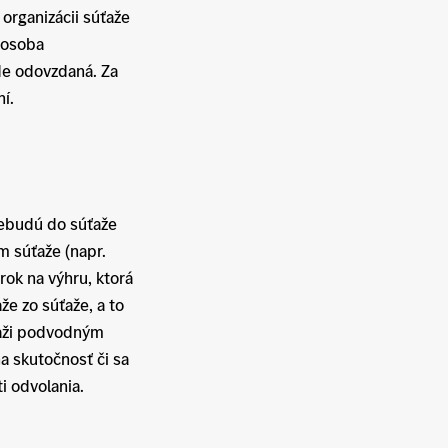
organizácii súťaže
o osoba
ude odovzdaná. Za
í.
nebudú do súťaže
m súťaže (napr.
rok na výhru, ktorá
že zo súťaže, a to
úťaži podvodným
a skutočnosť či sa
i odvolania.