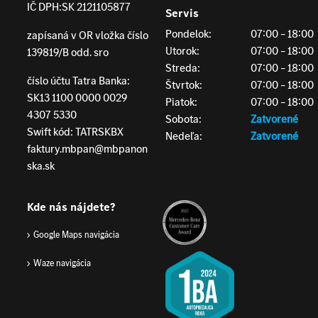
IČ DPH:
SK 2121105877
Servis
Pondelok:
07:00 – 18:00
zapísaná v OR vložka číslo
Utorok:
07:00 – 18:00
139819/B odd. sro
Streda:
07:00 – 18:00
číslo účtu Tatra Banka:
Štvrtok:
07:00 – 18:00
SK13 1100 0000 0029
Piatok:
07:00 – 18:00
4307 5330
Sobota:
Zatvorené
Swift kód: TATRSKBX
Nedeľa:
Zatvorené
faktury.mbpan@mbpanon
ska.sk
Kde nás nájdete?
Google Maps navigácia
Waze navigácia