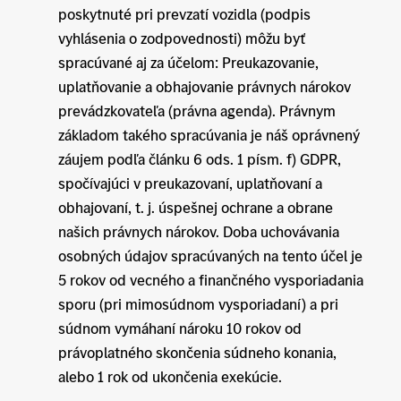
poskytnuté pri prevzatí vozidla (podpis
vyhlásenia o zodpovednosti) môžu byť
spracúvané aj za účelom: Preukazovanie,
uplatňovanie a obhajovanie právnych nárokov
prevádzkovateľa (právna agenda). Právnym
základom takého spracúvania je náš oprávnený
záujem podľa článku 6 ods. 1 písm. f) GDPR,
spočívajúci v preukazovaní, uplatňovaní a
obhajovaní, t. j. úspešnej ochrane a obrane
našich právnych nárokov. Doba uchovávania
osobných údajov spracúvaných na tento účel je
5 rokov od vecného a finančného vysporiadania
sporu (pri mimosúdnom vysporiadaní) a pri
súdnom vymáhaní nároku 10 rokov od
právoplatného skončenia súdneho konania,
alebo 1 rok od ukončenia exekúcie.