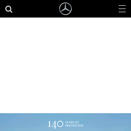
Podmienky ochrany
súkromia – raňajky s
hviezdou