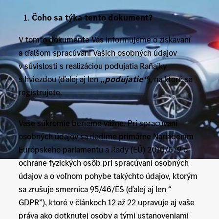
Čoho sa týka tento dokument?
V tomto dokumente Vás informujeme o získavaní
a ďalšom spracúvaní Vašich osobných údajov
v súvislosti s realizáciou podujatia Raňajky
s hviezdou (ďalej aj len
„podujatie“
), na ktoré sa
registrujete.
Vaše súkromie berieme vážne. Pri spracúvaní
osobných údajov sa riadime primárne Nariadením
Európskeho parlamentu a Rady (EÚ) 2016/679 o
ochrane fyzických osôb pri spracúvaní osobných
údajov a o voľnom pohybe takýchto údajov, ktorým
sa zrušuje smernica 95/46/ES (ďalej aj len “
GDPR”), ktoré v článkoch 12 až 22 upravuje aj vaše
práva ako dotknutej osoby a tými ustanoveniami