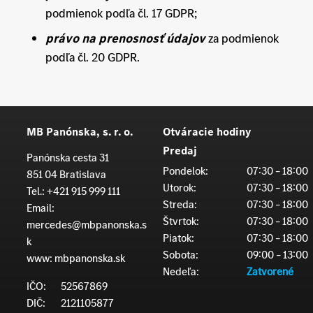
podmienok podľa čl. 17 GDPR;
právo na prenosnosť údajov
za podmienok
podľa čl. 20 GDPR.
MB Panónska, s. r. o.
Otváracie hodiny
Predaj
Panónska cesta 31
Pondelok:
07:30 – 18:00
851 04 Bratislava
Utorok:
07:30 – 18:00
Tel.:
+421 915 999 111
Streda:
07:30 – 18:00
Email:
Štvrtok:
07:30 – 18:00
mercedes@mbpanonska.s
Piatok:
07:30 – 18:00
k
Sobota:
09:00 – 13:00
www:
mbpanonska.sk
Nedeľa:
Zatvorené
IČO:
52567869
DIČ:
2121105877