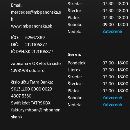
Streda:
07:30 – 18:00
Email:
Štvrtok:
07:30 – 18:00
mercedes@mbpanonska.s
Piatok:
07:30 – 18:00
k
Sobota:
09:00 – 13:00
www:
mbpanonska.sk
Nedeľa:
Zatvorené
IČO:
52567869
DIČ:
2121105877
IČ DPH:
SK 2121105877
Servis
Pondelok:
07:00 – 18:00
zapísaná v OR vložka číslo
Utorok:
07:00 – 18:00
139819/B odd. sro
Streda:
07:00 – 18:00
číslo účtu Tatra Banka:
Štvrtok:
07:00 – 18:00
SK13 1100 0000 0029
Piatok:
07:00 – 18:00
4307 5330
Sobota:
Zatvorené
Swift kód: TATRSKBX
Nedeľa:
Zatvorené
faktury.mbpan@mbpanon
ska.sk