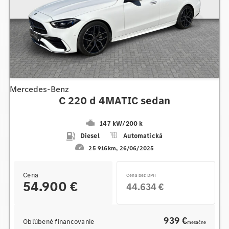
Mercedes-Benz
C 220 d 4MATIC sedan
147 kW
/
200 k
Diesel
Automatická
25 916km
26/06/2025
Cena
Cena bez DPH
54.900 €
44.634 €
939 €
Obľúbené financovanie
mesačne