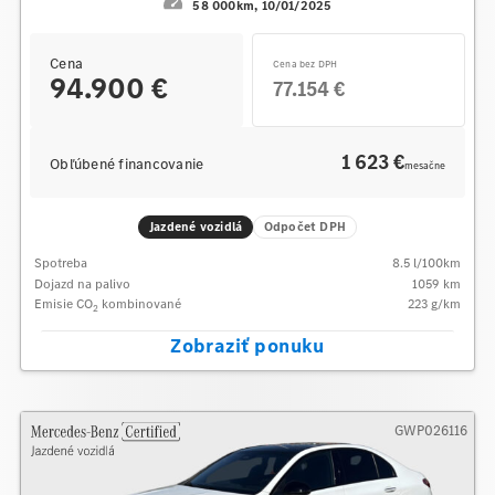
58 000km
10/01/2025
Cena
Cena bez DPH
94.900 €
77.154 €
1 623 €
Obľúbené financovanie
mesačne
Jazdené vozidlá
Odpočet DPH
Spotreba
8.5
l/100km
Dojazd na palivo
1059
km
Emisie CO
kombinované
223
g/km
2
Zobraziť ponuku
GWP026116