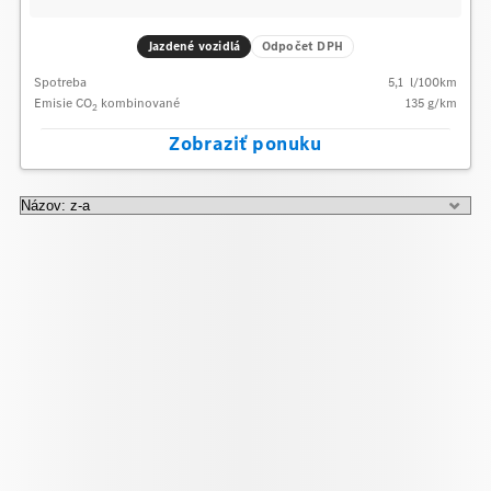
Jazdené vozidlá
Odpočet DPH
Spotreba
5,1
l/100km
Emisie CO
kombinované
135
g/km
2
Zobraziť ponuku