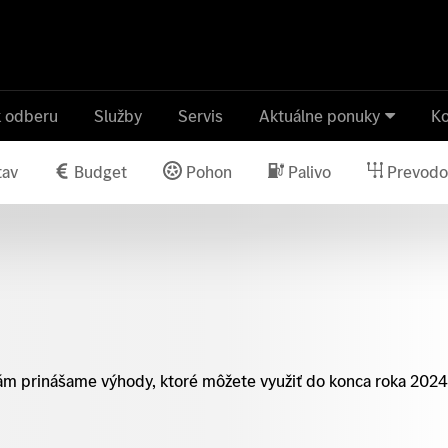
k odberu
Služby
Servis
Aktuálne ponuky
Ko
tav
Budget
Pohon
Palivo
Prevodo
Vám prinášame výhody, ktoré môžete využiť do konca roka 2024