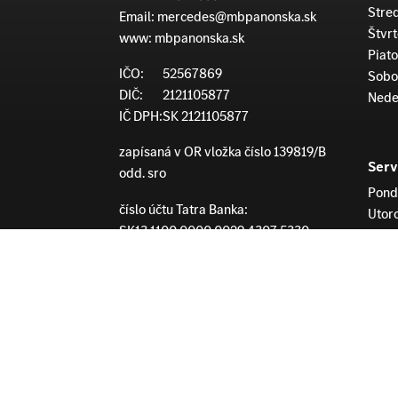
Stre
Email:
mercedes@mbpanonska.sk
Štvrt
www:
mbpanonska.sk
Piato
IČO:
52567869
Sobo
DIČ:
2121105877
Nede
IČ DPH:
SK 2121105877
zapísaná v OR vložka číslo 139819/B
Serv
odd. sro
Pond
číslo účtu Tatra Banka:
Utor
SK13 1100 0000 0029 4307 5330
Stre
Swift kód: TATRSKBX
Štvrt
faktury.mbpan@mbpanonska.sk
Piato
Sobo
Nede