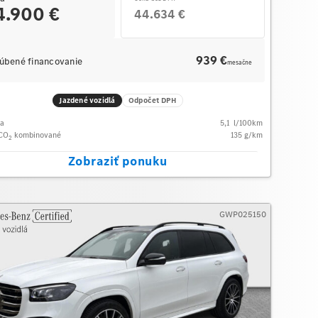
4.900 €
44.634 €
939 €
úbené financovanie
mesačne
Jazdené vozidlá
Odpočet DPH
ba
5,1
l/100km
 CO
kombinované
135
g/km
2
Zobraziť ponuku
GWP025150