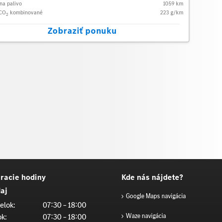
na palivo
1059
km
 CO
kombinované
223
g/km
2
Zobraziť ponuku
racie hodiny
Kde nás nájdete?
aj
Google Maps navigácia
elok:
07:30 – 18:00
ok:
07:30 – 18:00
Waze navigácia