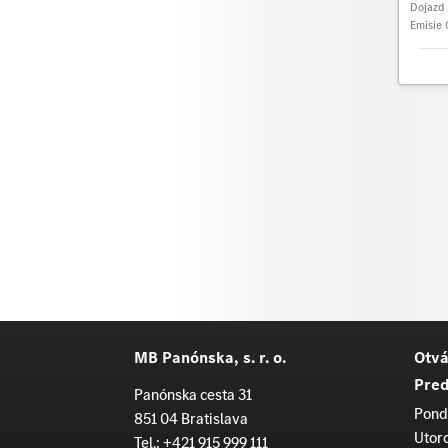
Dojazd 
Emisie
MB Panónska, s. r. o.
Otvá
Pred
Panónska cesta 31
Pond
851 04 Bratislava
Utor
Tel.:
+421 915 999 111