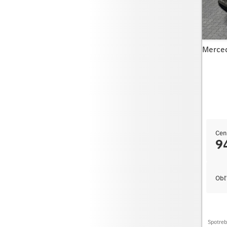
Merce
Cen
9
Obľ
Spotre