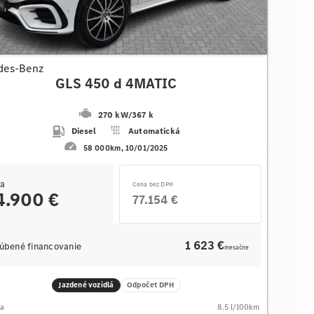
des-Benz
GLS 450 d 4MATIC
270 kW
/
367 k
Diesel
Automatická
58 000km
10/01/2025
a
Cena bez DPH
4.900 €
77.154 €
1 623 €
úbené financovanie
mesačne
Jazdené vozidlá
Odpočet DPH
ba
8.5
l/100km