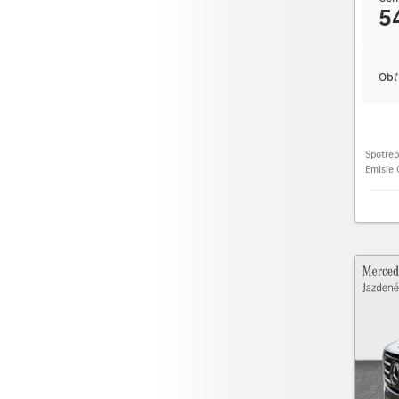
5
Obľ
Spotre
Emisie