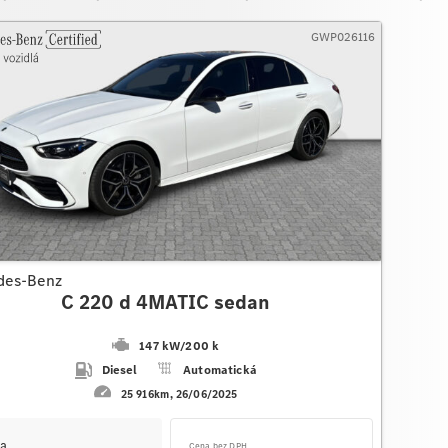
GWP026116
des-Benz
C 220 d 4MATIC sedan
147 kW
/
200 k
Diesel
Automatická
25 916km
26/06/2025
a
Cena bez DPH