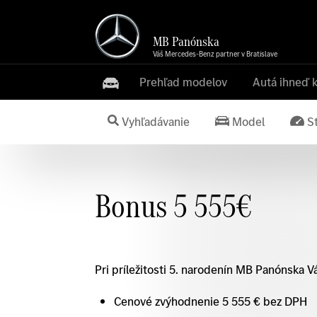
MB Panónska
Váš Mercedes-Benz partner v Bratislave
Prehľad modelov
Autá ihneď 
Vyhľadávanie
Model
S
Bonus 5 555€
Pri príležitosti 5. narodenín MB Panónska 
Cenové zvýhodnenie 5 555 € bez DPH