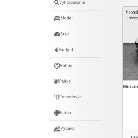
Vyhľadávanie
Model
Stav
Budget
Pohon
Palivo
Merce
Prevodovka
Farba
Výbava
Cen