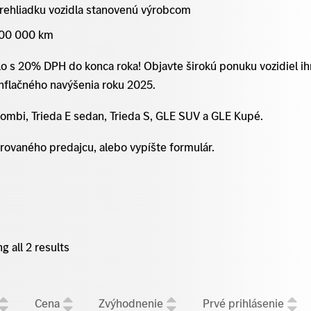
rehliadku vozidla stanovenú výrobcom
 200 000 km
o s 20% DPH do konca roka! Objavte širokú ponuku vozidiel i
inflačného navýšenia roku 2025.
kombi, Trieda E sedan, Trieda S, GLE SUV a GLE Kupé.
erovaného predajcu, alebo vypíšte formulár.
 all 2 results
Cena
Zvýhodnenie
Prvé prihlásenie