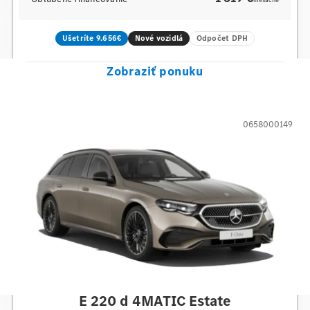
mesačne
Ušetríte 9.656€
Nové vozidlá
Odpočet DPH
Zobraziť ponuku
0658000149
Mercedes-Benz
E 220 d 4MATIC Estate