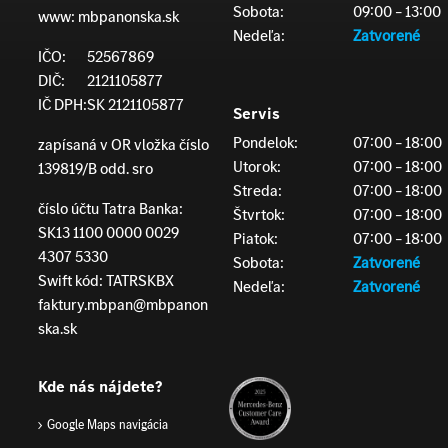
Sobota:
09:00 – 13:00
www:
mbpanonska.sk
Nedeľa:
Zatvorené
IČO:
52567869
DIČ:
2121105877
IČ DPH:
SK 2121105877
Servis
Pondelok:
07:00 – 18:00
zapísaná v OR vložka číslo
Utorok:
07:00 – 18:00
139819/B odd. sro
Streda:
07:00 – 18:00
číslo účtu Tatra Banka:
Štvrtok:
07:00 – 18:00
SK13 1100 0000 0029
Piatok:
07:00 – 18:00
4307 5330
Sobota:
Zatvorené
Swift kód: TATRSKBX
Nedeľa:
Zatvorené
faktury.mbpan@mbpanon
ska.sk
Kde nás nájdete?
Google Maps navigácia