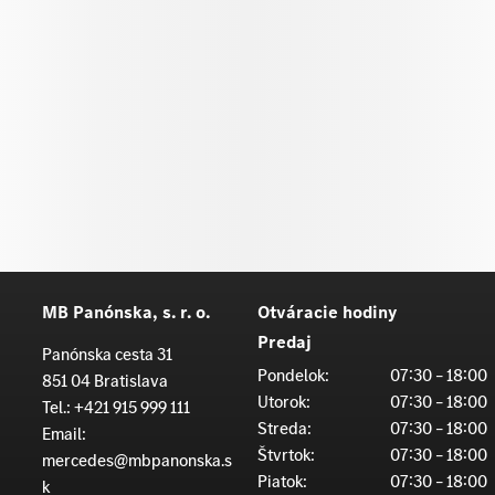
MB Panónska, s. r. o.
Otváracie hodiny
Predaj
Panónska cesta 31
Pondelok:
07:30 – 18:00
851 04 Bratislava
Utorok:
07:30 – 18:00
Tel.:
+421 915 999 111
Streda:
07:30 – 18:00
Email:
Štvrtok:
07:30 – 18:00
mercedes@mbpanonska.s
Piatok:
07:30 – 18:00
k