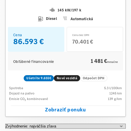
145 kW
/
197 k
Diesel
Automatická
Cena
Cena bez DPH
86.593 €
70.401 €
1 481 €
Obľúbené financovanie
mesačne
Ušetríte 9.655€
Nové vozidlá
Odpočet DPH
Spotreba
5.3
l/100km
Dojazd na palivo
1245
km
Emisie CO
kombinované
139
g/km
2
Zobraziť ponuku