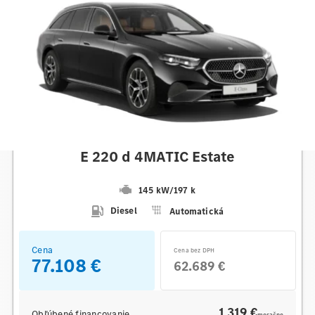
Mercedes-Benz
E 220 d 4MATIC Estate
145 kW
/
197 k
Diesel
Automatická
Cena
Cena bez DPH
77.108 €
62.689 €
1 319 €
Obľúbené financovanie