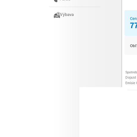
Výbava
Cen
7
Obľ
Spotre
Dojazd 
Emisie