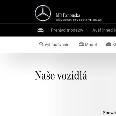
MB Panónska
Váš Mercedes-Benz partner v Bratislave
Prehľad modelov
Autá ihneď 
Vyhľadávanie
Model
S
Naše vozidlá
Showin