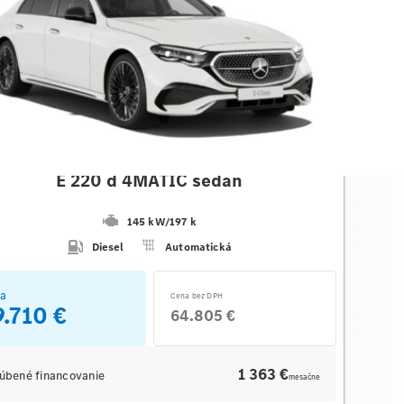
des-Benz
E 220 d 4MATIC sedan
145 kW
/
197 k
Diesel
Automatická
a
Cena bez DPH
9.710 €
64.805 €
1 363 €
úbené financovanie
mesačne