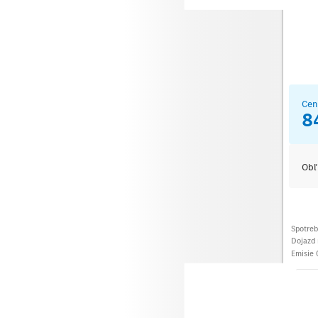
Cen
8
Obľ
Spotre
Dojazd 
Emisie