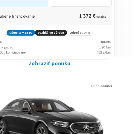
1 372 €
úbené financovanie
mesačne
Ušetríte 9.655€
Vozidlá vo výrobe
Odpočet DPH
ba
5
l/100km
na palivo
1320
km
 CO
kombinované
132
g/km
2
Zobraziť ponuku
0658000054