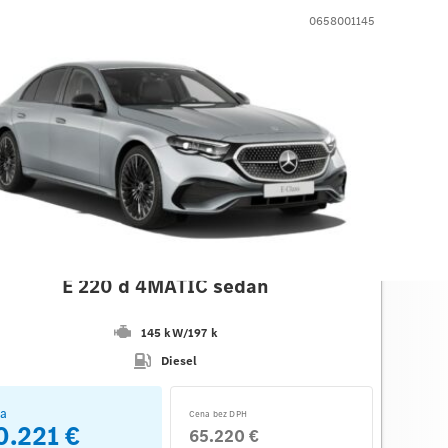
0658001145
des-Benz
E 220 d 4MATIC sedan
145 kW
/
197 k
Diesel
a
Cena bez DPH
0.221 €
65.220 €