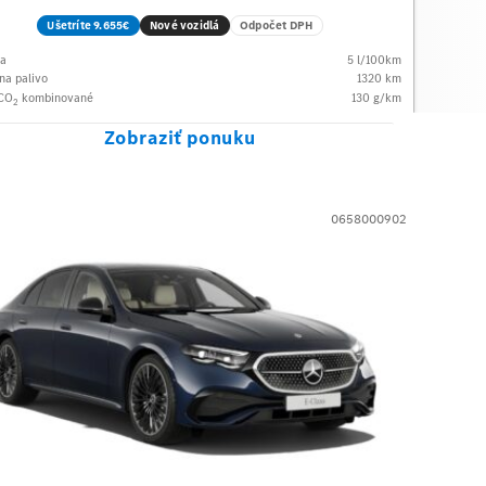
Ušetríte 9.655€
Nové vozidlá
Odpočet DPH
ba
5
l/100km
na palivo
1320
km
 CO
kombinované
130
g/km
2
Zobraziť ponuku
0658000902
des-Benz