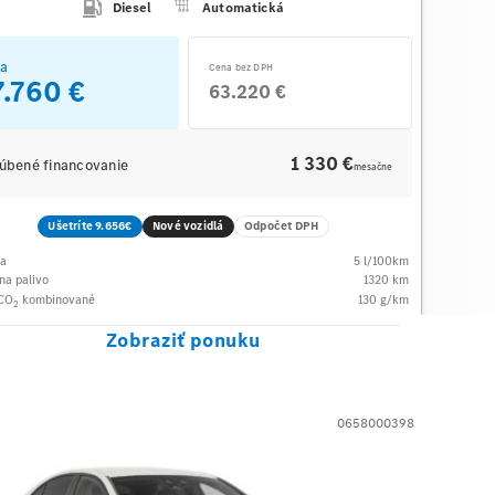
Diesel
Automatická
a
Cena bez DPH
7.760 €
63.220 €
1 330 €
úbené financovanie
mesačne
Ušetríte 9.656€
Nové vozidlá
Odpočet DPH
ba
5
l/100km
na palivo
1320
km
 CO
kombinované
130
g/km
2
Zobraziť ponuku
0658000398