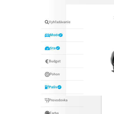
Názov
Vyhľadávanie
Model
Stav
Budget
Pohon
Palivo
Merce
Prevodovka
Farba