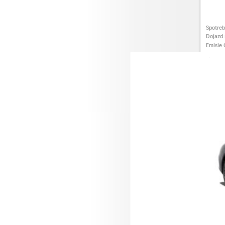
Spotre
Dojazd 
Emisie
Merce