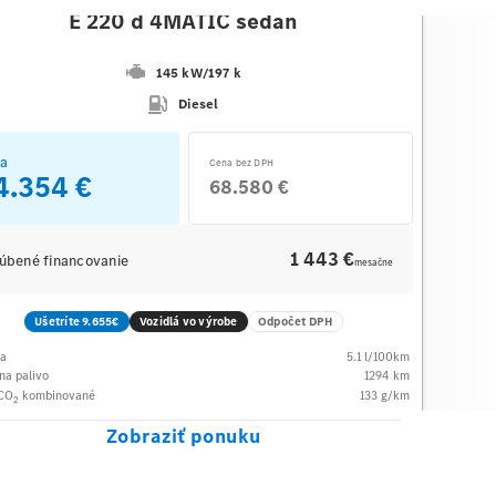
E 220 d 4MATIC sedan
145 kW
/
197 k
Diesel
a
Cena bez DPH
4.354 €
68.580 €
1 443 €
úbené financovanie
mesačne
Ušetríte 9.655€
Vozidlá vo výrobe
Odpočet DPH
ba
5.1
l/100km
na palivo
1294
km
 CO
kombinované
133
g/km
2
Zobraziť ponuku