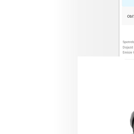
Obľ
Spotre
Dojazd 
Emisie