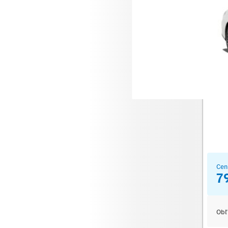
Merce
Cen
7
Obľ