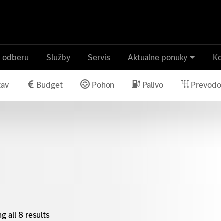
k odberu
Služby
Servis
Aktuálne ponuky
Ko
tav
Budget
Pohon
Palivo
Prevodo
g all 8 results