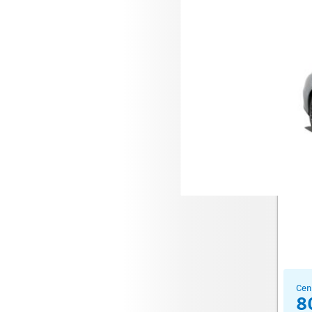
Merce
Cen
8