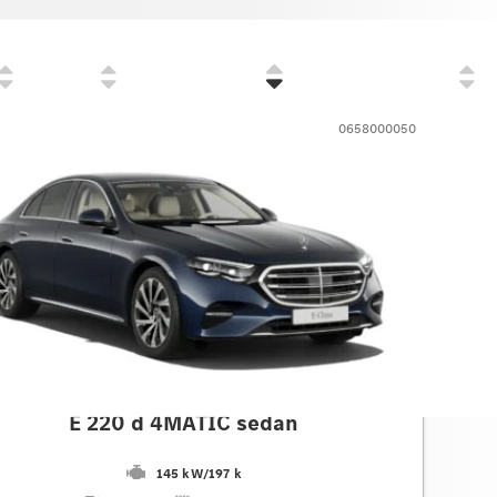
Cena
Zvýhodnenie
Prvé prihlásenie
0658000050
des-Benz
E 220 d 4MATIC sedan
145 kW
/
197 k