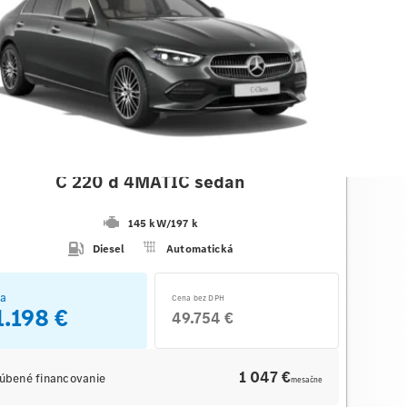
des-Benz
C 220 d 4MATIC sedan
145 kW
/
197 k
Diesel
Automatická
a
Cena bez DPH
1.198 €
49.754 €
1 047 €
úbené financovanie
mesačne