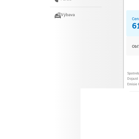
Výbava
Cen
6
Obľ
Spotre
Dojazd 
Emisie