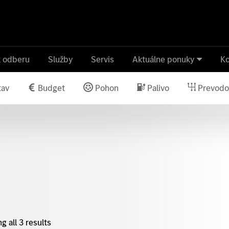
k odberu
Služby
Servis
Aktuálne ponuky
Ko
tav
Budget
Pohon
Palivo
Prevodo
 all 3 results