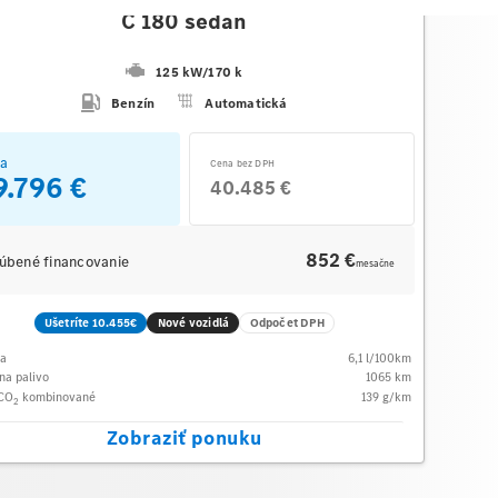
C 180 sedan
125 kW
/
170 k
Benzín
Automatická
a
Cena bez DPH
9.796 €
40.485 €
852 €
úbené financovanie
mesačne
Ušetríte 10.455€
Nové vozidlá
Odpočet DPH
ba
6,1
l/100km
na palivo
1065
km
 CO
kombinované
139
g/km
2
Zobraziť ponuku