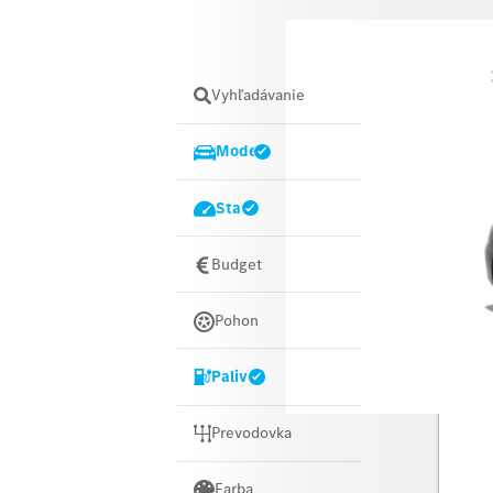
Názov
Vyhľadávanie
Model
Stav
Budget
Pohon
Palivo
Merce
Prevodovka
Farba