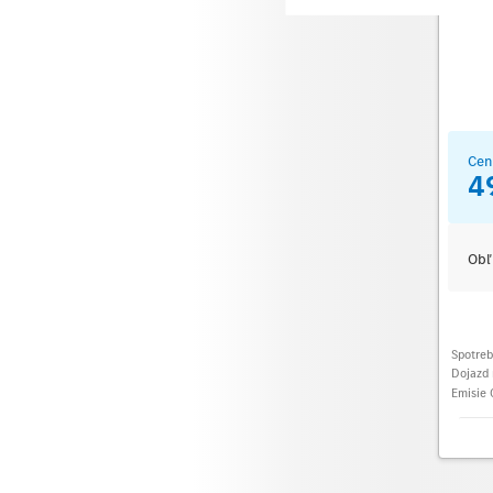
Cen
4
Obľ
Spotre
Dojazd 
Emisie