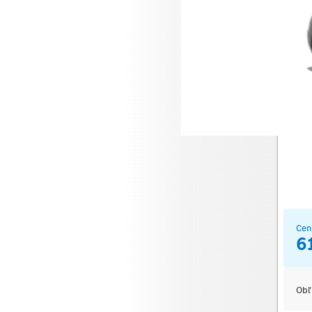
Merce
Cen
6
Obľ