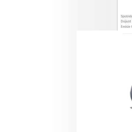
Spotre
Dojazd 
Emisie
Merce