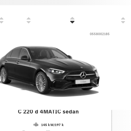
Cena
Zvýhodnenie
Prvé prihlásenie
0558002185
des-Benz
C 220 d 4MATIC sedan
145 kW
/
197 k