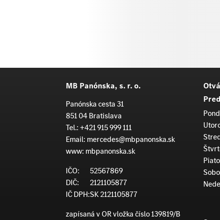
MB Panónska, s. r. o.
Otvá
Pred
Panónska cesta 31
Pond
851 04 Bratislava
Utor
Tel.:
+421 915 999 111
Stre
Email:
mercedes@mbpanonska.sk
Štvrt
www:
mbpanonska.sk
Piato
IČO:
52567869
Sobo
DIČ:
2121105877
Nede
IČ DPH:
SK 2121105877
zapísaná v OR vložka číslo 139819/B