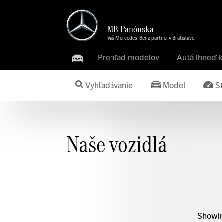
MB Panónska
Váš Mercedes-Benz partner v Bratislave
Prehľad modelov
Autá ihneď 
Vyhľadávanie
Model
S
Naše vozidlá
Showing