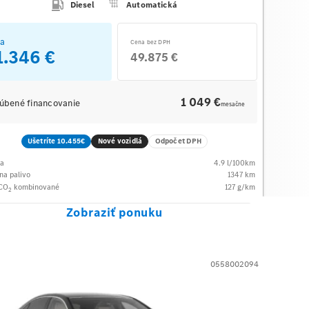
Diesel
Automatická
a
Cena bez DPH
1.346 €
49.875 €
1 049 €
úbené financovanie
mesačne
Ušetríte 10.455€
Nové vozidlá
Odpočet DPH
ba
4.9
l/100km
na palivo
1347
km
 CO
kombinované
127
g/km
2
Zobraziť ponuku
0558002094