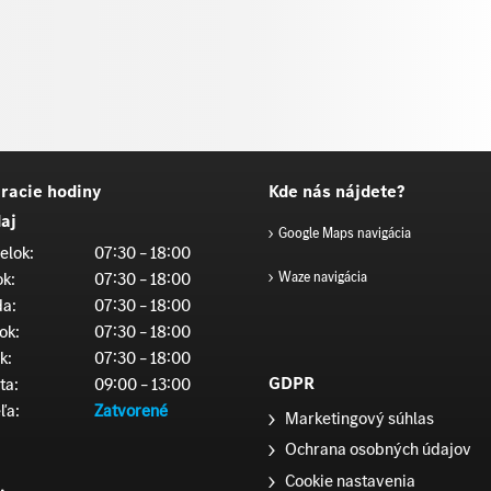
racie hodiny
Kde nás nájdete?
aj
Google Maps navigácia
elok:
07:30 – 18:00
ok:
07:30 – 18:00
Waze navigácia
da:
07:30 – 18:00
ok:
07:30 – 18:00
k:
07:30 – 18:00
GDPR
ta:
09:00 – 13:00
ľa:
Zatvorené
Marketingový súhlas
Ochrana osobných údajov
Cookie nastavenia