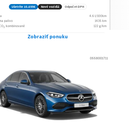
Ušetríte 10.455€
Nové vozidlá
Odpočet DPH
ba
4.6
l/100km
na palivo
1435
km
 CO
kombinované
122
g/km
2
Zobraziť ponuku
0558001711
des-Benz