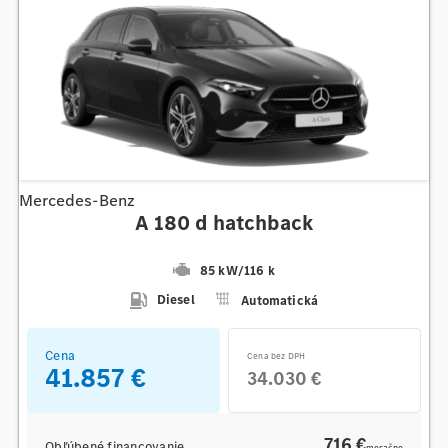
Mercedes-Benz
A 180 d hatchback
85 kW
/
116 k
Diesel
Automatická
Cena
Cena bez DPH
41.857 €
34.030 €
716 €
Obľúbené financovanie