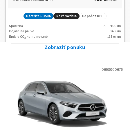
mesačne
Ušetríte 6.150€
Nové vozidlá
Odpočet DPH
Spotreba
5.1
l/100km
Dojazd na palivo
843
km
Emisie CO
kombinované
135
g/km
2
Zobraziť ponuku
0658000676