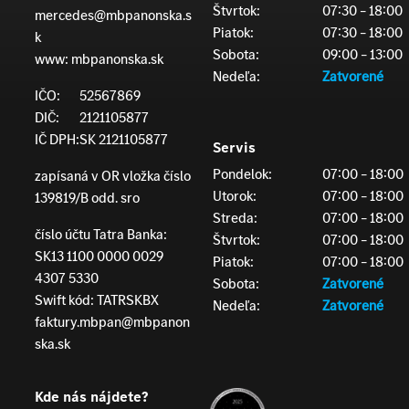
Štvrtok:
07:30 – 18:00
mercedes@mbpanonska.s
Piatok:
07:30 – 18:00
k
Sobota:
09:00 – 13:00
www:
mbpanonska.sk
Nedeľa:
Zatvorené
IČO:
52567869
DIČ:
2121105877
IČ DPH:
SK 2121105877
Servis
Pondelok:
07:00 – 18:00
zapísaná v OR vložka číslo
Utorok:
07:00 – 18:00
139819/B odd. sro
Streda:
07:00 – 18:00
číslo účtu Tatra Banka:
Štvrtok:
07:00 – 18:00
SK13 1100 0000 0029
Piatok:
07:00 – 18:00
4307 5330
Sobota:
Zatvorené
Swift kód: TATRSKBX
Nedeľa:
Zatvorené
faktury.mbpan@mbpanon
ska.sk
Kde nás nájdete?