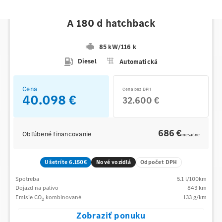
Mercedes-Benz
A 180 d hatchback
85 kW
/
116 k
Diesel
Automatická
Cena
Cena bez DPH
40.098 €
32.600 €
686 €
Obľúbené financovanie
mesačne
Ušetríte 6.150€
Nové vozidlá
Odpočet DPH
Spotreba
5.1
l/100km
Dojazd na palivo
843
km
Emisie CO
kombinované
133
g/km
2
Zobraziť ponuku