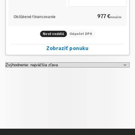
977 €
Obľúbené financovanie
mesačne
Nové vozidlá
Odpočet DPH
Zobraziť ponuku