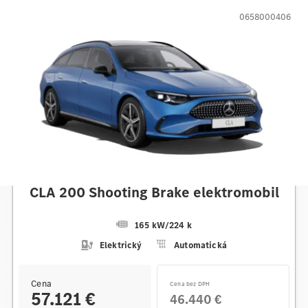
0658000406
Mercedes-Benz
CLA 200 Shooting Brake elektromobil
165 kW
/
224 k
Elektrický
Automatická
Cena
Cena bez DPH
57.121 €
46.440 €