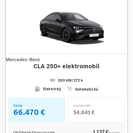
Mercedes-Benz
CLA 250+ elektromobil
200 kW
/
272 k
Elektrický
Automatická
Cena
Cena bez DPH
66.470 €
54.041 €
1 137 €
Obľúbené financovanie