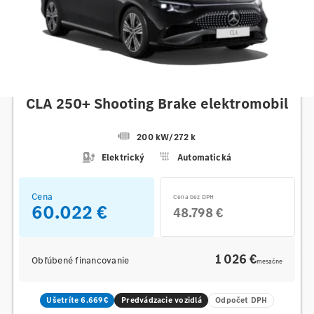
Mercedes-Benz
CLA 250+ Shooting Brake elektromobil
200 kW
/
272 k
Elektrický
Automatická
Cena
Cena bez DPH
60.022 €
48.798 €
1 026 €
Obľúbené financovanie
mesačne
Ušetríte 6.669€
Predvádzacie vozidlá
Odpočet DPH