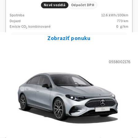
Nové vozidlá
Odpočet DPH
Spotreba
12.6
kWh/100km
Dojazd
773 km
Emisie CO
kombinované
0
g/km
2
Zobraziť ponuku
0558002176
Mercedes-Benz