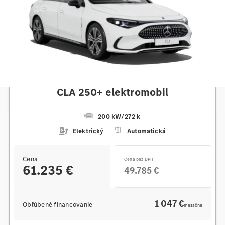
Mercedes-Benz
CLA 250+ elektromobil
200 kW
/
272 k
Elektrický
Automatická
Cena
Cena bez DPH
61.235 €
49.785 €
1 047 €
Obľúbené financovanie
mesačne