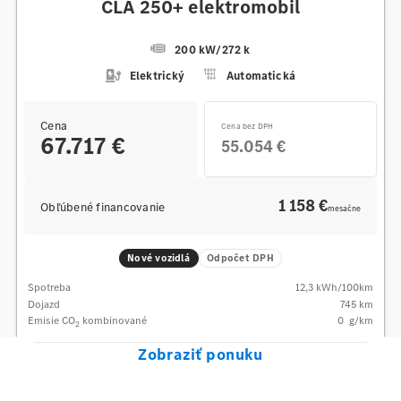
CLA 250+ elektromobil
200 kW
/
272 k
Elektrický
Automatická
Cena
Cena bez DPH
67.717 €
55.054 €
1 158 €
Obľúbené financovanie
mesačne
Nové vozidlá
Odpočet DPH
Spotreba
12,3
kWh/100km
Dojazd
745 km
Emisie CO
kombinované
0
g/km
2
Zobraziť ponuku