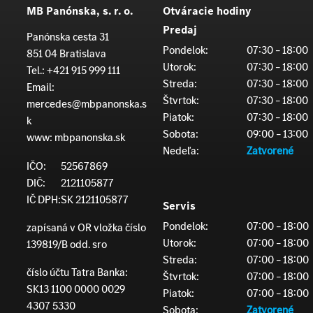
MB Panónska, s. r. o.
Otváracie hodiny
Predaj
Panónska cesta 31
Pondelok:
07:30 – 18:00
851 04 Bratislava
Utorok:
07:30 – 18:00
Tel.:
+421 915 999 111
Streda:
07:30 – 18:00
Email:
Štvrtok:
07:30 – 18:00
mercedes@mbpanonska.s
Piatok:
07:30 – 18:00
k
Sobota:
09:00 – 13:00
www:
mbpanonska.sk
Nedeľa:
Zatvorené
IČO:
52567869
DIČ:
2121105877
IČ DPH:
SK 2121105877
Servis
Pondelok:
07:00 – 18:00
zapísaná v OR vložka číslo
Utorok:
07:00 – 18:00
139819/B odd. sro
Streda:
07:00 – 18:00
číslo účtu Tatra Banka:
Štvrtok:
07:00 – 18:00
SK13 1100 0000 0029
Piatok:
07:00 – 18:00
4307 5330
Sobota:
Zatvorené