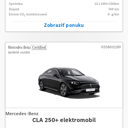
Spotreba
13.1
kWh/100km
Dojazd
749 km
Emisie CO
kombinované
0
g/km
2
Zobraziť ponuku
0558001189
Mercedes-Benz
CLA 250+ elektromobil