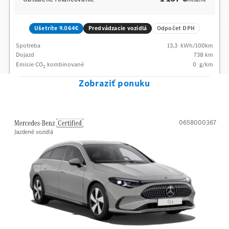
mesačne
Ušetríte 9.064€
Predvádzacie vozidlá
Odpočet DPH
Spotreba
13,3
kWh/100km
Dojazd
738 km
Emisie CO
kombinované
0
g/km
2
Zobraziť ponuku
0658000367