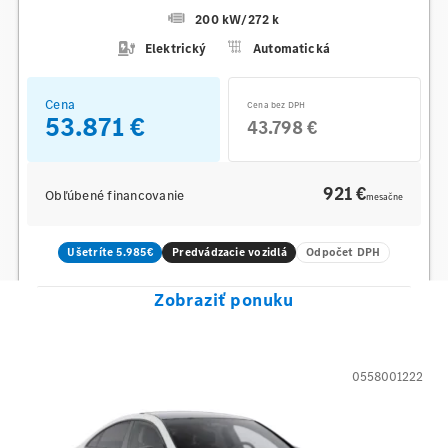
200 kW
/
272 k
Elektrický
Automatická
Cena
Cena bez DPH
53.871 €
43.798 €
921 €
Obľúbené financovanie
mesačne
Ušetríte 5.985€
Predvádzacie vozidlá
Odpočet DPH
Zobraziť ponuku
0558001222