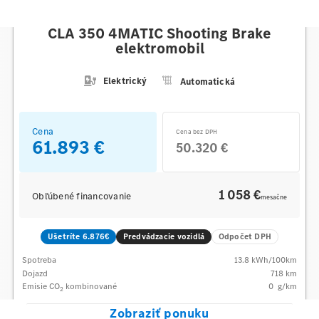
Mercedes-Benz
CLA 350 4MATIC Shooting Brake
elektromobil
Elektrický
Automatická
Cena
Cena bez DPH
61.893 €
50.320 €
1 058 €
Obľúbené financovanie
mesačne
Ušetríte 6.876€
Predvádzacie vozidlá
Odpočet DPH
Spotreba
13.8
kWh/100km
Dojazd
718 km
Emisie CO
kombinované
0
g/km
2
Zobraziť ponuku