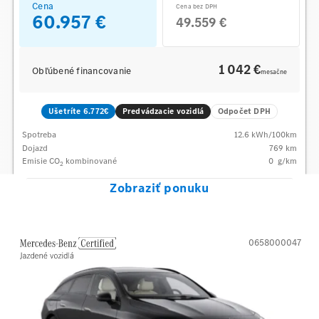
Cena
Cena bez DPH
60.957 €
49.559 €
1 042 €
Obľúbené financovanie
mesačne
Ušetríte 6.772€
Predvádzacie vozidlá
Odpočet DPH
Spotreba
12.6
kWh/100km
Dojazd
769 km
Emisie CO
kombinované
0
g/km
2
Zobraziť ponuku
0658000047