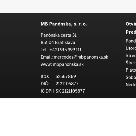
MB Panónska, s. r. o.
Otvá
Pred
Panónska cesta 31
Pond
851 04 Bratislava
Utor
Tel.:
+421 915 999 111
Stre
Email:
mercedes@mbpanonska.sk
Štvrt
www:
mbpanonska.sk
Piato
IČO:
52567869
Sobo
DIČ:
2121105877
Nede
IČ DPH:
SK 2121105877
zapísaná v OR vložka číslo 139819/B
Serv
odd. sro
Pond
číslo účtu Tatra Banka:
Utor
SK13 1100 0000 0029 4307 5330
Stre