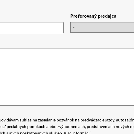
Preferovaný predajca
v dávam súhlas na zasielanie pozvánok na predvádzacie jazdy, autosalón
zmu, špeciálnych ponukách alebo zvýhodneniach, predstaveniach nových m
ných a iných poskytovaných služieb. Viac informácií.