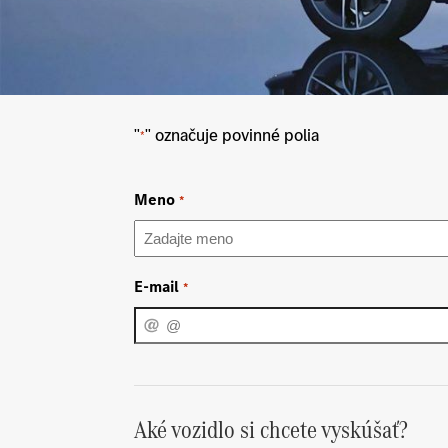
"
" označuje povinné polia
*
Meno
*
E-mail
*
Aké vozidlo si chcete vyskúšať?