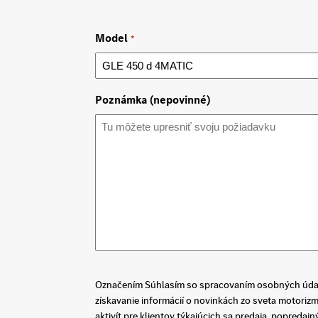
Model
*
Poznámka (nepovinné)
Označením Súhlasím so spracovaním osobných údajo
získavanie informácií o novinkách zo sveta motori
aktivít pre klientov týkajúcich sa predaja, popredaj