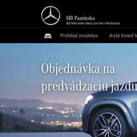
MB Panónska
Váš Mercedes-Benz partner v Bratislave
Prehľad modelov
Autá ihneď 
Objednávka na
predvádzaciu jazd