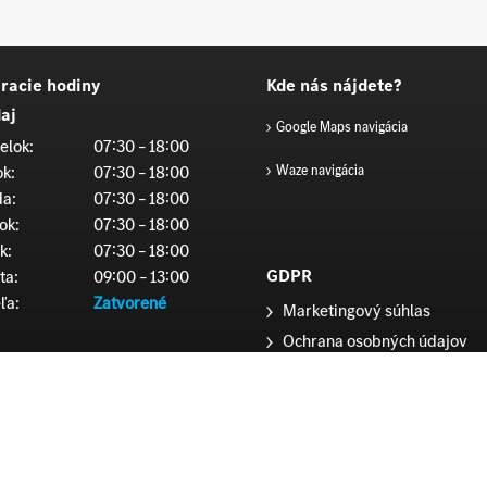
racie hodiny
Kde nás nájdete?
aj
Google Maps navigácia
elok:
07:30 – 18:00
ok:
07:30 – 18:00
Waze navigácia
da:
07:30 – 18:00
ok:
07:30 – 18:00
k:
07:30 – 18:00
GDPR
ta:
09:00 – 13:00
ľa:
Zatvorené
Marketingový súhlas
Ochrana osobných údajov
Cookie nastavenia
is
elok:
07:00 – 18:00
ok:
07:00 – 18:00
da:
07:00 – 18:00