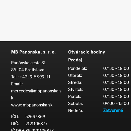
MB Panónska, s. r. o.
Otváracie hodiny
Predaj
Panónska cesta 31
Pondelok:
07:30 – 18:00
851 04 Bratislava
Utorok:
07:30 – 18:00
Tel.:
+421 915 999 111
Streda:
07:30 – 18:00
Email:
Štvrtok:
07:30 – 18:00
mercedes@mbpanonska.s
Piatok:
07:30 – 18:00
k
Sobota:
09:00 – 13:00
www:
mbpanonska.sk
Nedeľa:
Zatvorené
IČO:
52567869
DIČ:
2121105877
IČ DPH:
SK 2121105877