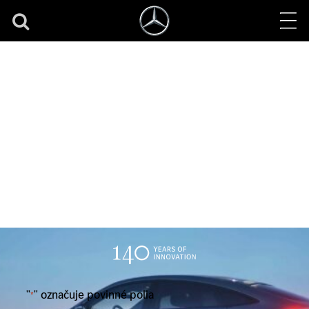
Objednávka na
predvádzaciu jazdu
"
" označuje povinné polia
*