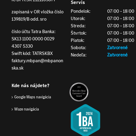
Servis
Pondelok:
07:00 – 18:00
zapísaná v OR vložka číslo
Utorok:
07:00 – 18:00
139819/B odd. sro
Streda:
07:00 – 18:00
číslo účtu Tatra Banka:
Štvrtok:
07:00 – 18:00
SK13 1100 0000 0029
Piatok:
07:00 – 18:00
4307 5330
Sobota:
Zatvorené
Swift kód: TATRSKBX
Nedeľa:
Zatvorené
faktury.mbpan@mbpanon
ska.sk
Kde nás nájdete?
Google Maps navigácia
Waze navigácia